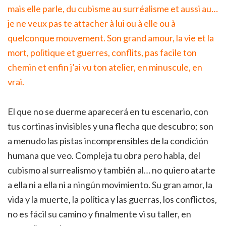
mais elle parle, du cubisme au surréalisme et aussi au…
je ne veux pas te attacher à lui ou à elle ou à
quelconque mouvement. Son grand amour, la vie et la
mort, politique et guerres, conflits, pas facile ton
chemin et enfin j’ai vu ton atelier, en minuscule, en
vrai.
El que no se duerme aparecerá en tu escenario, con
tus cortinas invisibles y una flecha que descubro; son
a menudo las pistas incomprensibles de la condición
humana que veo. Compleja tu obra pero habla, del
cubismo al surrealismo y también al… no quiero atarte
a ella ni a ella ni a ningún movimiento. Su gran amor, la
vida y la muerte, la política y las guerras, los conflictos,
no es fácil su camino y finalmente vi su taller, en